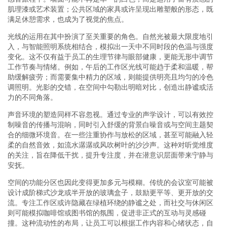
肌理漆或艺术装置；公共区域的家具或许呈现出雕塑般的形态，既
满足休憩需求，也成为了视觉的焦点。
光线的运用在其中扮演了至关重要的角色。自然光被最大限度地引
入，与智能照明系统相结合，模拟出一天中不同时段的色温与强度
变化。这不仅有益于员工的生理节律与眼部健康，更能无形中调节
工作节奏与情绪。例如，午后的工作区光线可能趋于柔和温暖，帮
助缓解疲劳；而需要集中精力的区域，则能提供明亮且均匀的冷色
调照明。光影的交错，在空间中勾勒出明暗对比，创造出静谧或活
力的不同角落。
声音环境的塑造同样不容忽视。通过专业的声学设计，可以有效控
制噪音的传播与混响，同时引入舒缓的背景白噪音或与空间主题契
合的细微环境音。在一些注重协作与放松的区域，甚至可能融入轻
柔的自然音效，如流水潺潺或风吹树叶的沙沙声。这种对听觉维度
的关注，旨在降低干扰，提升专注度，并在潜意识层面带来宁静与
安抚。
空间的功能分区也因此变得更加多元与模糊。传统的会议室可能被
设计成阶梯式沙龙或半开放的玻璃盒子，鼓励更平等、更开放的交
流。专注工作区或许隐藏在绿植环绕的静谧之处，而社交与休闲区
则可能模拟咖啡馆或图书馆的氛围，促进非正式的互动与灵感碰
撞。这种流动性的布局，让员工可以根据工作内容和心绪状态，自