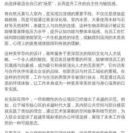
由选择最适合自己的“场景”，从而提升工作的自主性与愉悦感。
将自然元素引入室内，是实现沉浸感的重要手段。不仅仅是摆放盆
栽植物，而是可能通过垂直绿化墙、室内水景、大量使用木材与石
材等天然材料，来建立人与自然的连接。这种生物亲和设计被证实
能够显著降低压力水平，提升认知功能与整体幸福感。当员工在忙
碌间隙抬眼便能望见一片生机盎然的绿意，或触摸到温润的木质表
面，心理上的疲惫感便能得到有效的缓解。
这种美学导向的设计，最终服务于更深层次的组织文化与人才战
略。一个令人感到愉悦、受启发且被尊重的环境，能够增强员工的
归属感与自豪感，成为吸引和保留顶尖人才的无形资产。它向访客
与合作伙伴传递出企业的品味、创新意识与对员工福祉的重视。在
这样的空间里，工作与生活的界限并非被强行抹去，而是通过高品
质的环境体验，让工作本身成为一种更具审美价值与身心滋养的日
常实践。
在实际应用中，一些前瞻性的办公项目已经做出了卓越的示范。例
如，位于城市核心区的卓越时代大厦，其内部公共空间与部分楼层
就实践了类似的理念，通过艺术策展般的空间叙事和细节把控，为
入驻企业提供了超越常规标准的办公环境选择，展现了未来工作场
所的一种可能形态。
总而言之，办公空间的美学沉浸化转型，远非简单的装饰升级。它