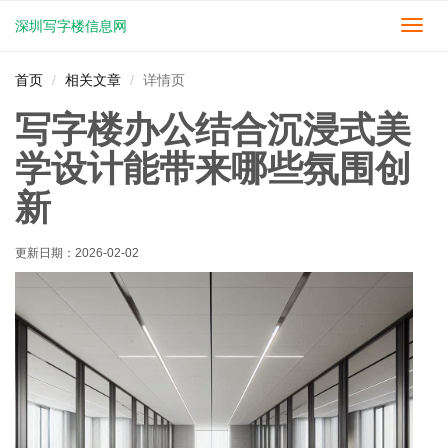
深圳写字楼信息网
切
换
导
首页
相关文章
详情页
航
写字楼办公结合沉浸式美
学设计能带来哪些氛围创
新
更新日期：
2026-02-02