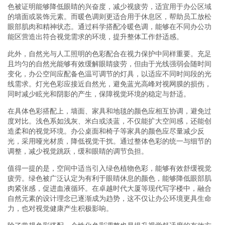
色被证明能够降低眼睛的兴奋度，减少视疲劳，适宜用于办公区域
的墙面或装饰元素。而暖色调则更适合用于休息区，帮助员工放松
眼部肌肉和精神状态。通过科学搭配冷暖色调，能够在不同办公功
能区营造出符合视觉需求的环境，提升整体工作舒适感。
此外，自然光与人工照明的色彩配合在视力保护中同样重要。充足
且均匀的自然光能够有效缓解眼睛疲劳，但由于光线强弱会随时间
变化，办公空间应配备色温可调节的灯具，以适应不同时间段的光
线需求。灯光色彩应接近自然光，避免蓝光高峰对视网膜的损伤，
同时减少眩光和阴影的产生，保障视觉环境的稳定与舒适。
在具体色彩搭配上，墙面、家具和地毯的颜色应相互协调，避免过
度对比。浅色系如浅灰、米白或淡蓝，不仅能扩大空间感，还能创
造柔和的视觉环境。办公桌面和椅子等家具的颜色应尽量减少反
光，采用哑光材质，降低视觉干扰。通过整体色彩的统一与细节的
调整，减少视觉跳跃，缓和眼睛的调节负担。
值得一提的是，空间中适当引入绿色植物色彩，能够有效舒缓视觉
疲劳。绿色被广泛认定为有利于眼睛休息的颜色，能够降低眼部肌
肉紧张感，促进血液循环。在卓越时代大厦等现代写字楼中，融合
自然元素的设计理念已逐渐成为趋势，这不仅让办公环境更具生命
力，也对视觉健康产生积极影响。