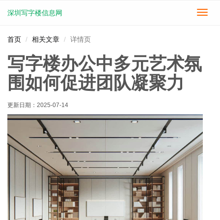
深圳写字楼信息网
切
换
导
首页
相关文章
详情页
航
写字楼办公中多元艺术氛
围如何促进团队凝聚力
更新日期：
2025-07-14