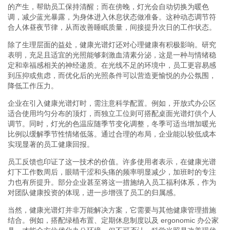
的产生，帮助员工保持清醒；而在傍晚，灯光会自动切换为暖色
调，减少蓝光暴露，为身体进入休息状态做准备。这种动态调节符
合人体昼夜节律，从而改善睡眠质量，间接提升次日的工作状态。
除了生理层面的益处，健康光谱灯还对心理健康有积极影响。研究
表明，充足且适宜的光照能够刺激血清素分泌，这是一种与情绪稳
定和幸福感相关的神经递质。在光线不足的环境中，员工更容易感
到压抑或焦虑，而优化后的光照条件可以营造更愉悦的办公氛围，
降低工作压力。
企业在引入健康光谱灯时，需注意科学配置。例如，开放式办公区
适合使用均匀分布的顶灯，而独立工位则可搭配桌面光谱灯供个人
调节。同时，灯光的色温应随季节变化调整，冬季可适当增加暖光
比例以缓解季节性情绪低落。通过合理的布局，企业能以较低成本
实现显著的员工健康回报。
员工反馈也印证了这一技术的价值。许多使用者表示，在健康光谱
灯下工作数周后，眼睛干涩和头痛的频率明显减少，加班时的专注
力也有所提升。部分企业甚至将这一措施纳入员工福利体系，作为
对团队健康投资的体现，进一步增强了员工的归属感。
当然，健康光谱灯并非万能解决方案，它需要与其他健康管理措施
结合。例如，搭配绿植布置、定期休息制度以及 ergonomic 办公家