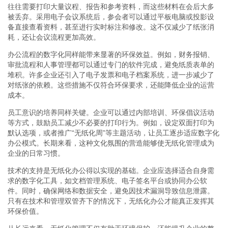
往往需要打印大量议程、报告和参考资料，而这些材料在会后大多
被丢弃。采用电子会议系统后，参会者可以通过平板电脑或投影设
备直接查看资料，甚至进行实时标注和修改。这不仅减少了纸张消
耗，还让会议流程更加高效。
办公流程的数字化同样能带来显著的环保效益。例如，财务报销、
审批流程和人事管理都可以通过专门的软件完成，避免纸质表单的
堆积。许多企业还引入了电子发票和电子档案系统，进一步减少了
对纸张的依赖。这些措施不仅符合环保要求，还能降低企业的运营
成本。
员工意识的培养同样关键。企业可以通过内部培训、环保倡议活动
等方式，鼓励员工减少不必要的打印行为。例如，设定双面打印为
默认选项，或者推广“无纸化周”等主题活动，让员工逐步适应数字化
办公模式。长期来看，这种文化氛围的营造能够使无纸化管理成为
企业的日常习惯。
技术的支持是无纸化办公得以实现的基础。企业应选择适合自身需
求的数字化工具，如文档管理系统、电子签名平台或协同办公软
件。同时，确保网络和数据安全，避免因技术漏洞导致信息泄露。
只有在技术和管理双管齐下的情况下，无纸化办公才能真正发挥其
环保价值。